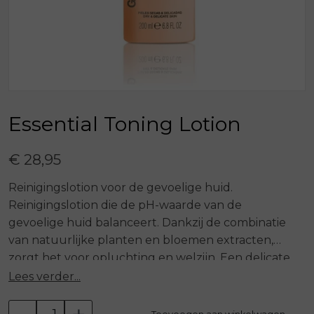
Essential Toning Lotion
€ 28,95
Reinigingslotion voor de gevoelige huid.
Reinigingslotion die de pH-waarde van de
gevoelige huid balanceert. Dankzij de combinatie
van natuurlijke planten en bloemen extracten,
zorgt het voor opluchting en welzijn. Een delicate
bloem uit Azië met een mooie, zachte geur die de
Lees verder...
huid verzacht, hydrateert en beschermt. De
Porcelain Flower wordt traditioneel ingezet tegen