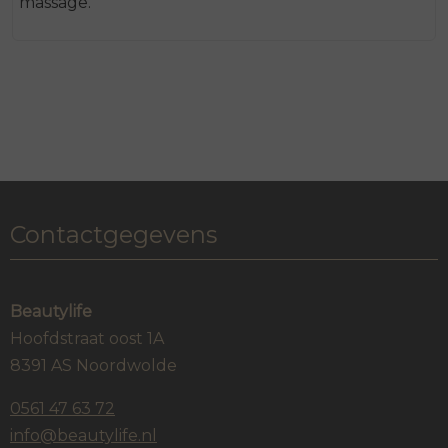
massage.
Contactgegevens
Beautylife
Hoofdstraat oost 1A
8391 AS Noordwolde
0561 47 63 72
info@beautylife.nl