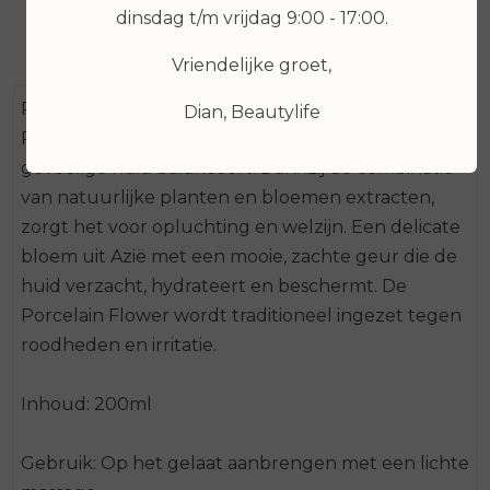
dinsdag t/m vrijdag 9:00 - 17:00.
Vriendelijke groet,
Reinigingslotion voor de gevoelige huid.
Dian, Beautylife
Reinigingslotion die de pH-waarde van de
gevoelige huid balanceert. Dankzij de combinatie
van natuurlijke planten en bloemen extracten,
zorgt het voor opluchting en welzijn. Een delicate
bloem uit Azië met een mooie, zachte geur die de
huid verzacht, hydrateert en beschermt. De
Porcelain Flower wordt traditioneel ingezet tegen
roodheden en irritatie.
Inhoud: 200ml
Gebruik: Op het gelaat aanbrengen met een lichte