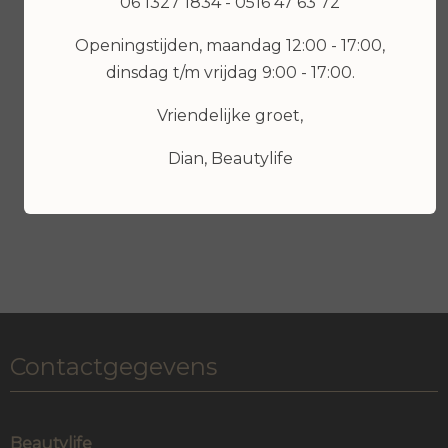
06 1327 1834 - 0516 47 63 72
Openingstijden, maandag 12:00 - 17:00,
€ 6,99
€ 8,99
dinsdag t/m vrijdag 9:00 - 17:00.
Bekijken
Bekijken
Vriendelijke groet,
Dian, Beautylife
Contactgegevens
Beautylife