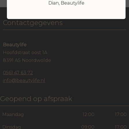
Dian, Beautylife
Contactgegevens
Beautylife
Hoofdstraat oost 1A
8391 AS Noordwolde
0561 47 63 72
info@beautylife.nl
Geopend op afspraak
Maandag
12:00
17:00
Dinsdag
09:00
17:00