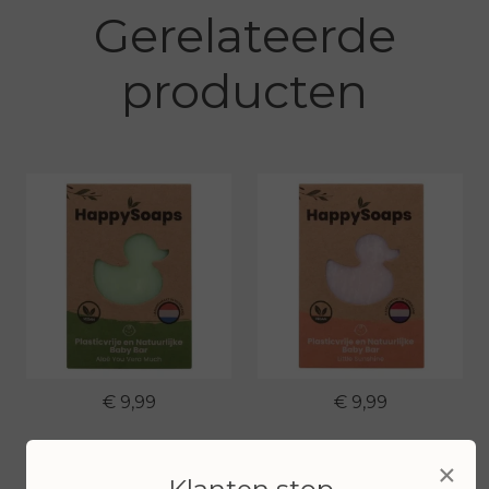
Gerelateerde
producten
€ 9,99
€ 9,99
Bekijken
Bekijken
×