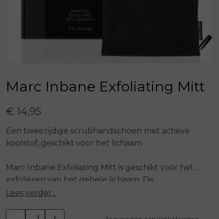
Marc Inbane Exfoliating Mitt
€ 14,95
Een tweezijdige scrubhandschoen met actieve
koolstof, geschikt voor het lichaam.
Marc Inbane Exfoliating Mitt is geschikt voor het
exfoliëren van het gehele lichaam. De
scrubhandschoen bestaat uit twee zijdes. Een
Lees verder...
zachtere kant en een iets ruwere zijde verrijkt met
actieve koolstof. Dode huidcellen, overtollige