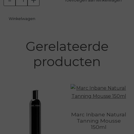
-
+
Toevoegen aan winkelwagen
resten van zelfbruiner worden verwijderd en de
doorbloeding wordt gestimuleerd.
Winkelwagen
Belangrijke kenmerken:
Scrubhandschoen
Gerelateerde
Tweezijdig
Actieve koolstof
producten
Gemakkelijk in gebruik
Duurzaam en herbruikbaar
Verwijdert dode huidcellen
Marc Inbane Natural
Tanning Mousse
150ml