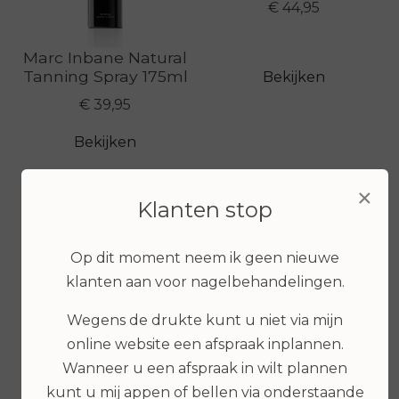
€ 44,95
Marc Inbane Natural
Tanning Spray 175ml
Bekijken
€ 39,95
Bekijken
×
Klanten stop
Op dit moment neem ik geen nieuwe
klanten aan voor nagelbehandelingen.
Wegens de drukte kunt u niet via mijn
online website een afspraak inplannen.
Wanneer u een afspraak in wilt plannen
Marc Inbane
kunt u mij appen of bellen via onderstaande
Hyaluronic Self-Tan