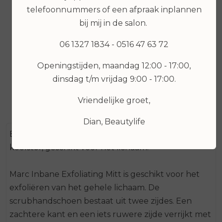
Marc Inbane Perle
Spray 100ml
telefoonnummers of een afpraak inplannen
De Soleil Tanning
Drops 15ml
bij mij in de salon.
€ 34,95
€ 39,95
06 1327 1834 - 0516 47 63 72
Bekijken
Bekijken
Openingstijden, maandag 12:00 - 17:00,
dinsdag t/m vrijdag 9:00 - 17:00.
Vriendelijke groet,
Dian, Beautylife
Een tweezijdige scrubhandschoen met actieve
koolstof, geschikt voor het lichaam.
Marc Inbane Exfoliating Mitt is geschikt voor het
exfoliëren van het gehele lichaam. De
scrubhandschoen bestaat uit twee zijdes. Een
zachtere kant en een iets ruwere zijde verrijkt met