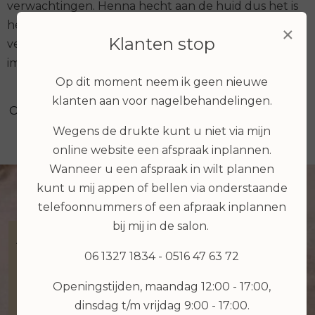
verwachtingen. Henna hecht aan de huid dus het is
heel belangrijk goed aan te geven wat je qua kleur
×
Klanten stop
verwacht, na de behandeling poets je de henna
immers niet zomaar weg.
Op dit moment neem ik geen nieuwe
klanten aan voor nagelbehandelingen.
Online reserveren
Wegens de drukte kunt u niet via mijn
online website een afspraak inplannen.
Wanneer u een afspraak in wilt plannen
kunt u mij appen of bellen via onderstaande
telefoonnummers of een afpraak inplannen
bij mij in de salon.
After Care
06 1327 1834 - 0516 47 63 72
Het doel is natuurlijk om jouw prachtige
Openingstijden, maandag 12:00 - 17:00,
wenkbrauwen zo lang mogelijk mooi te
dinsdag t/m vrijdag 9:00 - 17:00.