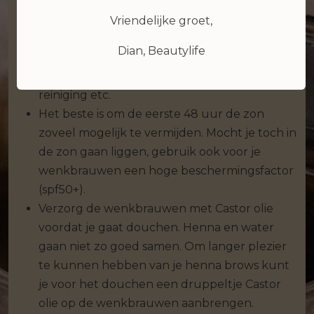
houden. Hier deel ik nog een aantal tips om te
zorgen dat je lang plezier hebt van je brows!
Vriendelijke groet,
Houd je wenkbrauwen de eerste 48 uur na
Dian, Beautylife
de behandeling droog, dat wil zeggen; geen
douche, regen, sauna, stoombad, make up,
reiniging etc.
Het beste is om de eerste 48 uur de zon
zoveel mogelijk te vermijden. Mocht je toch in
de zon gaan liggen, gebruik ook voor je
wenkbrauwen een hoge beschermingsfactor
(spf50+).
Verzorg de wenkbrauwen met Castor olie
voordat je gaat douchen. Henna en water
gaan niet zo goed samen. Om langer plezier
te kunnen hebben van je henna brows kunt
je voor het douchen een druppeltje Castor
olie op de wenkbrauwen aanbrengen.