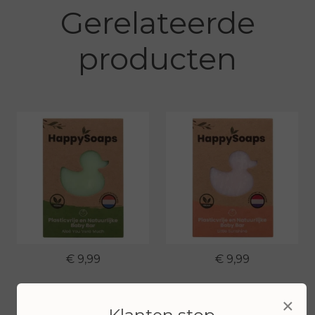
Gerelateerde
producten
€ 9,99
€ 9,99
Bekijken
Bekijken
×