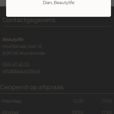
Dian, Beautylife
Contactgegevens
Beautylife
Hoofdstraat oost 1A
8391 AS Noordwolde
0561 47 63 72
info@beautylife.nl
Geopend op afspraak
Maandag
12:00
17:00
Dinsdag
09:00
17:00