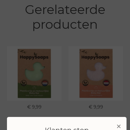
Gerelateerde
producten
€ 9,99
€ 9,99
Bekijken
Bekijken
×