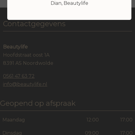
Dian, Beautylife
Contactgegevens
Beautylife
Hoofdstraat oost 1A
8391 AS Noordwolde
0561 47 63 72
info@beautylife.nl
Geopend op afspraak
Maandag
12:00
17:00
Dinsdag
09:00
17:00