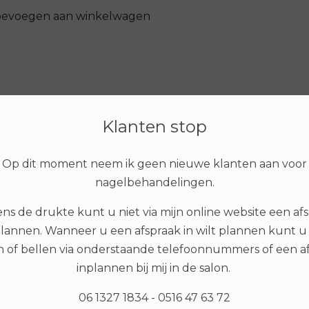
oevoegen aan winkelwagen
Klanten stop
erelateerde product
Op dit moment neem ik geen nieuwe klanten aan voor
nagelbehandelingen.
s de drukte kunt u niet via mijn online website een af
plannen. Wanneer u een afspraak in wilt plannen kunt u 
 of bellen via onderstaande telefoonnummers of een a
inplannen bij mij in de salon.
06 1327 1834 - 0516 47 63 72